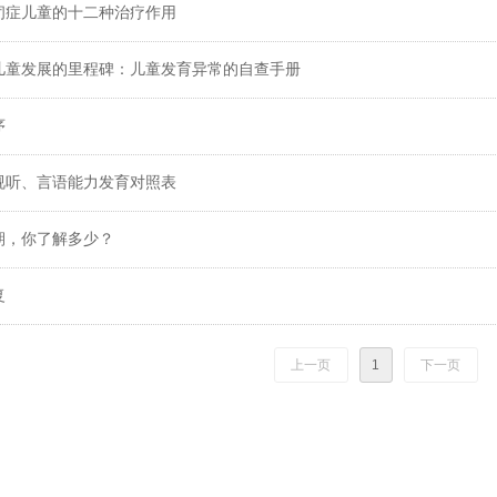
闭症儿童的十二种治疗作用
岁儿童发展的里程碑：儿童发育异常的自查手册
序
视听、言语能力发育对照表
期，你了解多少？
复
上一页
1
下一页