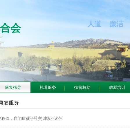
人道 廉洁 
联合会
合会
康复指导
托养服务
扶贫救助
教就培训
康复服务
巧里程碑，自闭症孩子社交训练不迷茫