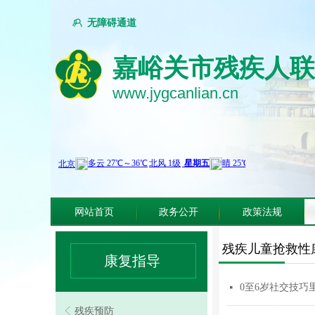
无障碍通道
ꁘ
嘉峪关市残疾人
嘉峪关市残疾人联
www.jygcanlian.cn
www.jygcanlian.cn
网站首页
政务公开
政策法规
残疾儿童抢救性
康复指导
0至6岁社交技
넷
ꁣ
残疾预防