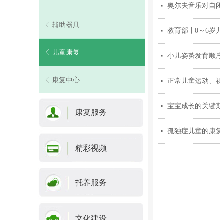
奥尔夫音乐对自
넷
ꁣ
辅助器具
教育部丨0～6
넷
ꁣ
儿童康复
小儿姿势发育顺
넷
ꁣ
康复中心
正常儿童运动、
넷
宝宝成长的关键
넷
康复服务
孤独症儿童的康
넷
精彩视频
托养服务
文化建设